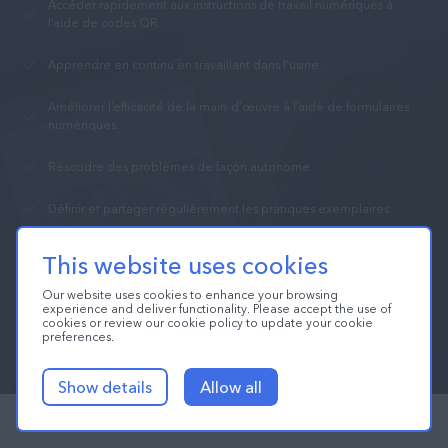
Accéder rapidement aux instructions de travail numériques à
l’aide de codes QR.
Apprendre en continu en travaillant dans l’usine.
Améliorer l’efficacité de la main-d’œuvre à l’aide de formulaires
numériques.
Résoudre des problèmes de façon autonome.
Définir et partager régulièrement les pratiques exemplaires.
Centraliser les communications de l’usine.
This website uses cookies
Our website uses cookies to enhance your browsing
experience and deliver functionality. Please accept the use of
cookies or review our cookie policy to update your cookie
preferences.
Show details
Allow all