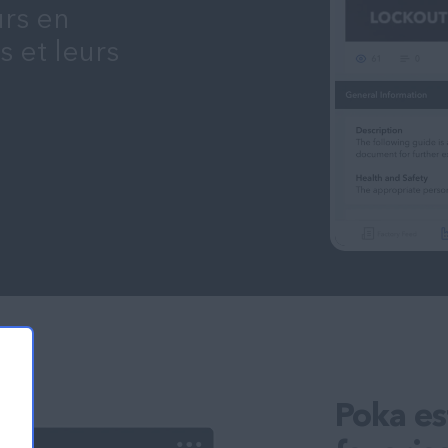
urs en
 et leurs
Poka es