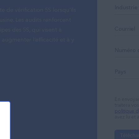
te de vérification 5S lorsqu’ils
’usine. Les audits renforcent
pes des 5S, qui visent à
 augmenter l’efficacité et à y
En envoyan
traitera v
politique d
avez lu et