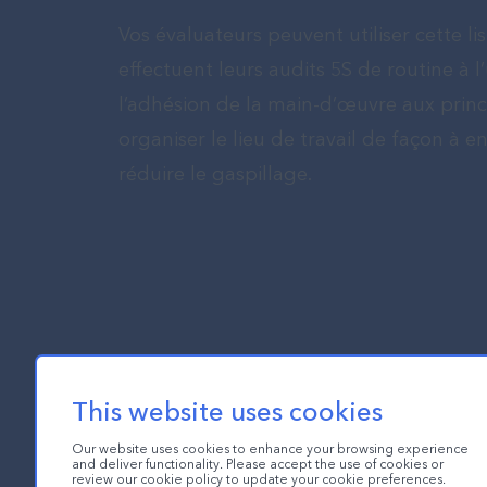
Vos évaluateurs peuvent utiliser cette lis
effectuent leurs audits 5S de routine à l
l’adhésion de la main-d’œuvre aux princi
organiser le lieu de travail de façon à en
réduire le gaspillage.
This website uses cookies
Our website uses cookies to enhance your browsing experience
and deliver functionality. Please accept the use of cookies or
review our cookie policy to update your cookie preferences.