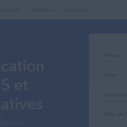
Communication
s clients
Tarification
Ressources
ication
5S et
atives
 Succès