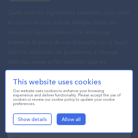
Quels sont les ingrédients essentiels pour bâtir
et maintenir une culture allégée (lean) de
résolution de problèmes? Ce webinaire
présente le point de vue d’experts sur la façon
dont la résolution de problèmes a changé
dans les usines et les bienfaits que les
entreprises manufacturières constatent à la
This website uses cookies
suite de leur transformation numérique.
Our website uses cookies to enhance your browsing
experience and deliver functionality. Please accept the use of
cookies or review our cookie policy to update your cookie
preferences.
Show details
Allow all