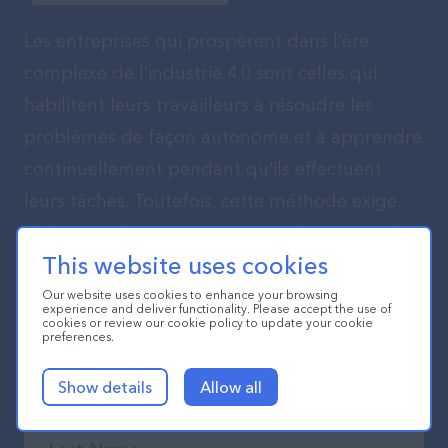
Les entreprises qui prospèrent dans l’ère
complexe de l’industrie 4.0 sont celles qui
habilitent leurs travailleurs à résoudre les
problèmes de façon autonome et à apprendre
continuellement pendant qu’ils effectuent
leurs tâches. Toutefois, cette méthode exige
de la part des entreprises manufacturières de
This website uses cookies
reconsidérer leur vision de la formation.
Our website uses cookies to enhance your browsing
experience and deliver functionality. Please accept the use of
cookies or review our cookie policy to update your cookie
preferences.
Show details
Allow all