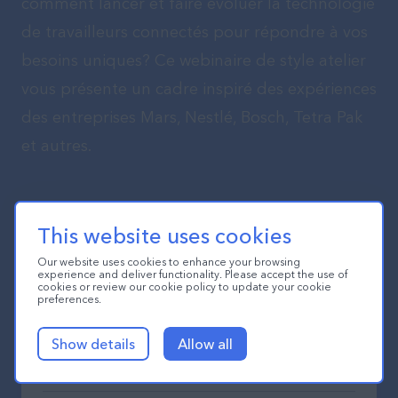
comment lancer et faire évoluer la technologie
de travailleurs connectés pour répondre à vos
besoins uniques? Ce webinaire de style atelier
vous présente un cadre inspiré des expériences
des entreprises Mars, Nestlé, Bosch, Tetra Pak
et autres.
This website uses cookies
Our website uses cookies to enhance your browsing
experience and deliver functionality. Please accept the use of
cookies or review our cookie policy to update your cookie
preferences.
Show details
Allow all