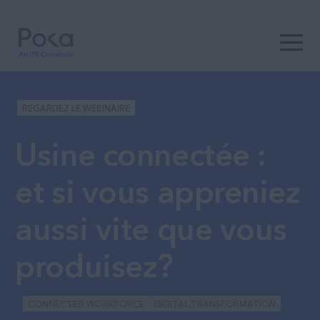
Open t
REGARDEZ LE WEBINAIRE
Usine connectée :
et si vous appreniez
aussi vite que vous
produisez?
CONNECTED WORKFORCE
DIGITAL TRANSFORMATION